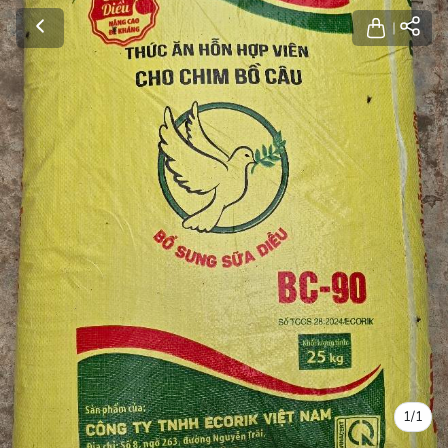
1
/
1